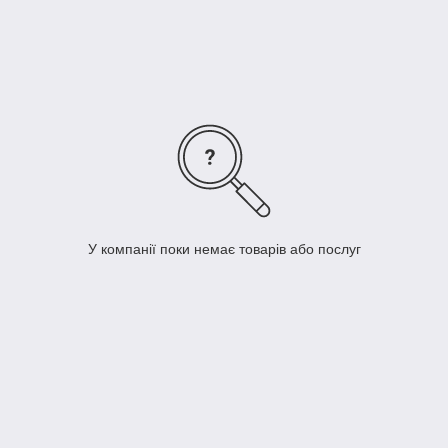
аплікатори.
• Засоби до та після процедури
– для підготовки шкіри та
закріплення кольору.
У компанії поки немає товарів або послуг