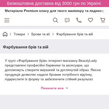
Безкоштовна доставка від 3000 грн по Україні.
Матеріали Premium класу для твого манікюру та педикюру
Товари
Брови та вії
Фарбування брів та вій
Фарбування брів та вій
У групі «Фарбування брів» інтернет-магазину BeautyLady
представлені професійні барвники та аксесуари, що
допоможуть створити виразний та доглянутий образ. Якісна
продукція дозволяє надати бровам потрібного відтінку,
підкреслити їх форму та забезпечити стійкий результат.
• Фарби та барвники для брів
– широкий вибір відтінків для
Показати все
натурального чи більш насиченого ефекту.
• Хна для брів
– натуральний засіб для фарбування та
зміцнення волосків.
• Аксесуари для фарбування
– пензлики, палітри,